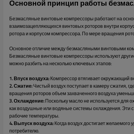
Основной принцип работы безма
Безмасляные винтовые компрессоры работают на основ
взаимозацепляющихся винтовых роторов внутри корпус
ротора и корпусом компрессора. По мере вращения рот
Основное отличие между безмасляными винтовыми комп
Безмасляные винтовые компрессоры используют другие 
можно разбить на несколько ключевых этапов:
1. Впуск воздуха:
Компрессор втягивает окружающий воз
2. Сжатие:
Чистый воздух поступает в камеру сжатия, 
вращения роторов объем захваченного воздуха уменьша
3. Охлаждение:
Поскольку масло не используется для 
как воздушные или водяные системы охлаждения. Эти 
рабочие температуры.
4. Выпуск воздуха:
Когда воздух достигает желаемого 
потребителю.