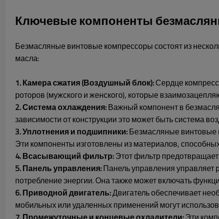
Ключевые компоненты безмаслян
Безмасляные винтовые компрессоры состоят из нескол
масла:
1. Камера сжатия (Воздушный блок):
Сердце компрессо
роторов (мужского и женского), которые взаимозацепля
2. Система охлаждения:
Важный компонент в безмаслян
зависимости от конструкции это может быть система во
3. Уплотнения и подшипники:
Безмасляные винтовые к
Эти компоненты изготовлены из материалов, способных
4. Всасывающий фильтр:
Этот фильтр предотвращает п
5. Панель управления:
Панель управления управляет р
потребление энергии. Она также может включать функц
6. Приводной двигатель:
Двигатель обеспечивает нео
мобильных или удаленных применений могут использова
7. Промежуточные и концевые охладители:
Эти комп