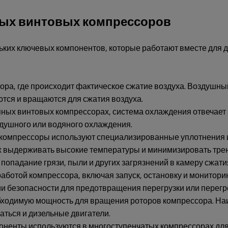
ых винтовых компрессоров
ьких ключевых компонентов, которые работают вместе для 
ра, где происходит фактическое сжатие воздуха. Воздушный
ются и вращаются для сжатия воздуха.
ых винтовых компрессорах, система охлаждения отвечает з
здушного или водяного охлаждения.
омпрессоры используют специализированные уплотнения и 
 выдерживать высокие температуры и минимизировать трен
опадание грязи, пыли и других загрязнений в камеру сжатия
аботой компрессора, включая запуск, остановку и мониторин
ии безопасности для предотвращения перегрузки или перегр
бходимую мощность для вращения роторов компрессора. Наи
ться и дизельные двигатели.
оненты используются в многоступенчатых компрессорах для