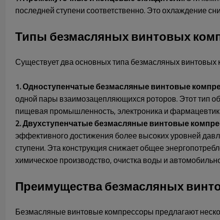
последней ступени соответственно. Это охлаждение сн
Типы безмасляных винтовых ком
Существует два основных типа безмасляных винтовых к
1. Одноступенчатые безмасляные винтовые компр
одной пары взаимозацепляющихся роторов. Этот тип обы
пищевая промышленность, электроника и фармацевтика,
2. Двухступенчатые безмасляные винтовые компре
эффективного достижения более высоких уровней давле
ступени. Эта конструкция снижает общее энергопотреб
химическое производство, очистка воды и автомобильн
Преимущества безмасляных винт
Безмасляные винтовые компрессоры предлагают нескол