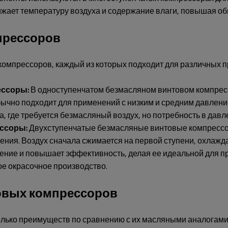
ижает температуру воздуха и содержание влаги, повышая об
прессоров
омпрессоров, каждый из которых подходит для различных п
ессоры:
В одноступенчатом безмасляном винтовом компресс
чно подходит для применений с низким и средним давлением
 где требуется безмасляный воздух, но потребность в давл
ссоры:
Двухступенчатые безмасляные винтовые компрессор
ния. Воздух сначала сжимается на первой ступени, охлажда
ление и повышает эффективность, делая ее идеальной для п
ое окрасочное производство.
овых компрессоров
ько преимуществ по сравнению с их масляными аналогами