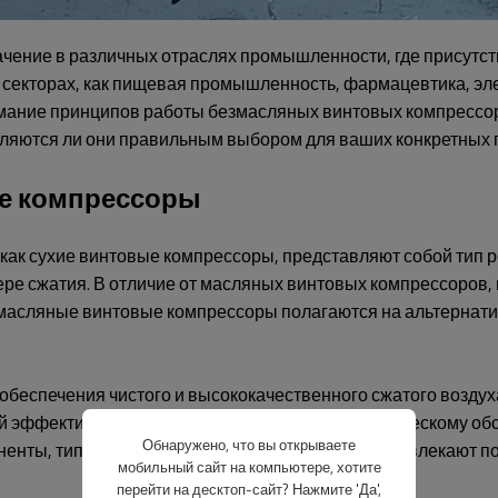
ение в различных отраслях промышленности, где присутств
 секторах, как пищевая промышленность, фармацевтика, эл
имание принципов работы безмасляных винтовых компрессо
ляются ли они правильным выбором для ваших конкретных
ые компрессоры
ак сухие винтовые компрессоры, представляют собой тип р
ере сжатия. В отличие от масляных винтовых компрессоров,
масляные винтовые компрессоры полагаются на альтернатив
беспечения чистого и высококачественного сжатого воздух
й эффективности и снижения требований к техническому об
Обнаружено, что вы открываете
нты, типы, преимущества и отрасли, которые извлекают пол
мобильный сайт на компьютере, хотите
перейти на десктоп-сайт? Нажмите 'Да',