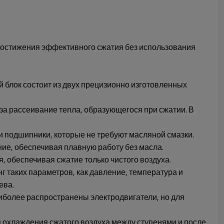
достижения эффективного сжатия без использования
 блок состоит из двух прецизионно изготовленных
а рассеивание тепла, образующегося при сжатии. В
подшипники, которые не требуют масляной смазки.
ие, обеспечивая плавную работу без масла.
, обеспечивая сжатие только чистого воздуха.
г таких параметров, как давление, температура и
ева.
более распространены электродвигатели, но для
 охлаждения сжатого воздуха между ступенями и после