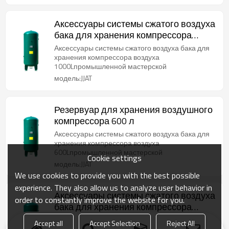
Аксессуары системы сжатого воздуха
бака для хранения компрессора
воздуха 1000 л
Аксессуары системы сжатого воздуха бака для
хранения компрессора воздуха
1000Lпромышленной мастерской
модель:JJAT
Резервуар для хранения воздушного
компрессора 600 л
Аксессуары системы сжатого воздуха бака для
хранения компрессора воздуха
600Lпромышленной мастерской
Cookie settings
модель:JJAT
We use cookies to provide you with the best possible
experience. They also allow us to analyze user behavior in
Аксессуары системы сжатого воздуха
order to constantly improve the website for you.
бака для хранения компрессора
воздуха 300 л
Аксессуары системы сжатого воздуха бака для
Accept all
Accept Selection
Reject All
хранения компрессора воздуха