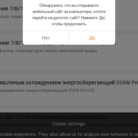
Обнаружено, что вы открываете
ение 7/8/10/13 Бар промышленный
мобильный сайт на компьютере, хотите
ьтр, подходит для сильно запыленной среды.
перейти на десктоп-сайт? Нажмите 'Да',
чтобы продолжить
Нет
Да
ение 7/8/10/13 Бар Для промышленных цехов
фильтр, подходит для сильно запыленной среды.
 масляным охлаждением энергосберегающий 55KW P
охлаждением энергосберегающий 55KW Pm VSD
2 кВт 175HP VSD инверторный компрессор
Cookie settings
ячая продажа промышленный 132 кВт винтовой воздушный компрессо
sible experience. They also allow us to analyze user behavior in 