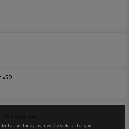
m VSD
р 175HP компрессор
order to constantly improve the website for you.