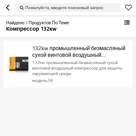
Пожалуйста, введите поисковый запрос
Найдено
1
Продуктов По Теме
Компрессор 132кw
132kw промышленный безмасляный
сухой винтовой воздушный
компрессор для защиты окружающей
132kw промышленный безмасляный сухой
среды
винтовой воздушный компрессор для защиты
окружающей среды
модель:SB