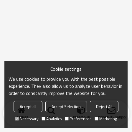
Cookie settings
We use cookies to provide you with the best possible
experience. They also allow us to analyze user behavior in
order to constantly improve the website for you.
Accept all
Accept Selection
Reject All
Главная
поиск
категория
Отправить запрос
Necessary
Analytics
Preferences
Marketing