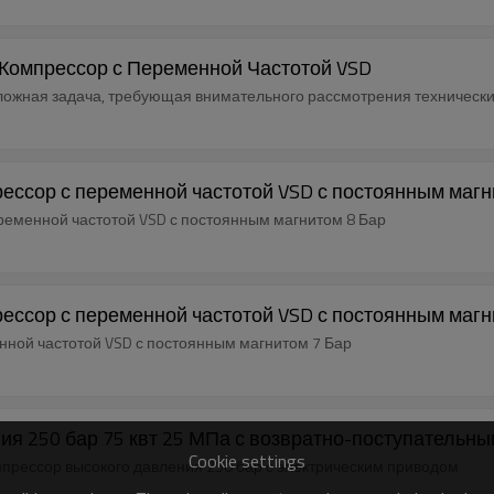
 Компрессор с Переменной Частотой VSD
ложная задача, требующая внимательного рассмотрения технически
прессор с переменной частотой VSD с постоянным магн
переменной частотой VSD с постоянным магнитом 8 Бар
прессор с переменной частотой VSD с постоянным магн
енной частотой VSD с постоянным магнитом 7 Бар
поршневой компрессор высокого давления 250 бар 75 квт 25 МПа с возвратно-п
Cookie settings
прессор высокого давления 250 бар с электрическим приводом