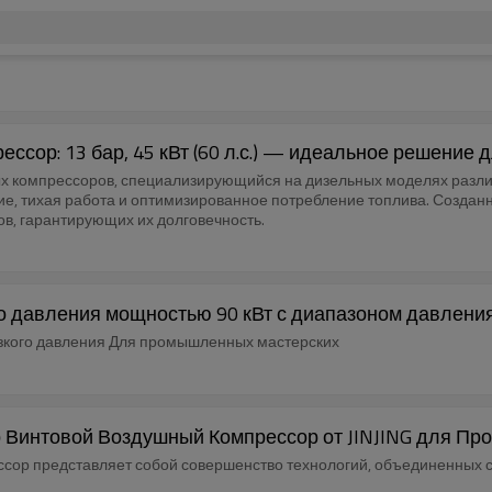
сор: 13 бар, 45 кВт (60 л.с.) — идеальное решение 
шных компрессоров, специализирующийся на дизельных моделях разл
ние, тихая работа и оптимизированное потребление топлива. Создан
ов, гарантирующих их долговечность.
о давления мощностью 90 кВт с диапазоном давления
рессор низкого давления Для промышленных мастерских
ар Винтовой Воздушный Компрессор от JINJING для 
ссор представляет собой совершенство технологий, объединенных с