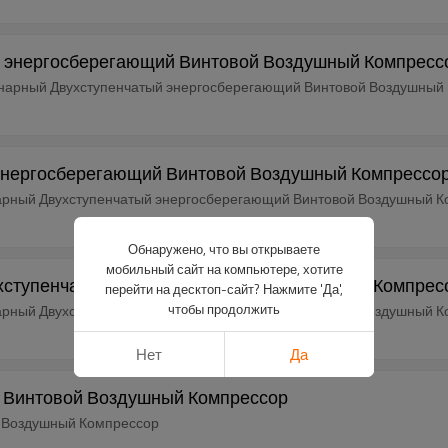
й энергосберегающий Винтовой Воздушный Компрессо
онарный Двухступенчатый энергосберегающий Винтовой Воздушный
энергосберегающий Винтовой Воздушный Компрессор
арный Двухступенчатый энергосберегающий Винтовой Воздушный 
Обнаружено, что вы открываете
мобильный сайт на компьютере, хотите
ухступенчатый энергосберегающий Винтовой Компрес
перейти на десктоп-сайт? Нажмите 'Да',
чтобы продолжить
арный Двухступенчатый энергосберегающий Винтовой Воздушный 
Нет
Да
е Винтовой Воздушный Компрессор
й Воздушный Компрессор