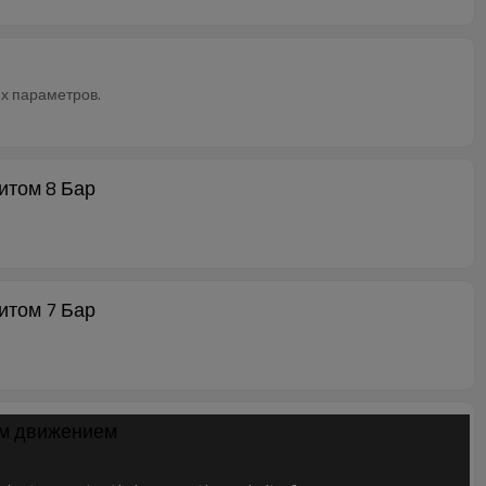
х параметров.
итом 8 Бар
итом 7 Бар
оступательным движением