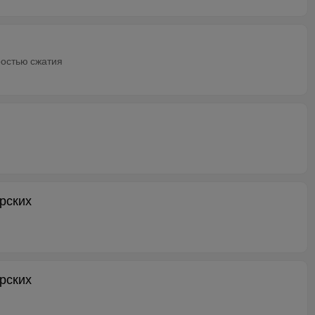
остью сжатия
ерских
ерских