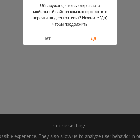
Обнаружено, что вы открываете
мобильный сайт на компьютере, хотите
перейти на десктоп-сайт? Нажмите 'Да',
чтобы продолжить
Нет
Да
Cookie settings
sible experience. They also allow us to analyze user behavior in 