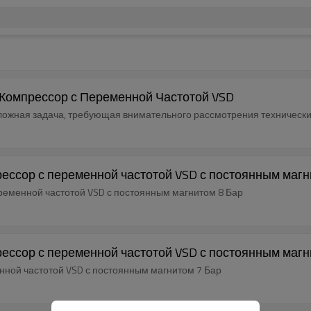
 Компрессор с Переменной Частотой VSD
ложная задача, требующая внимательного рассмотрения технически
прессор с переменной частотой VSD с постоянным магн
переменной частотой VSD с постоянным магнитом 8 Бар
прессор с переменной частотой VSD с постоянным магн
енной частотой VSD с постоянным магнитом 7 Бар