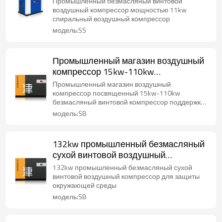
Промышленный безмасляный винтовой
воздушный компрессор
воздушный компрессор мощностью 11kw
спиральный воздушный компрессор
модель:SS
Промышленный магазин воздушный
компрессор 15kw-110kw
безмасляный винтовой компрессор
Промышленный магазин воздушный
поддержка OEM
компрессор посвященный 15kw-110kw
безмасляный винтовой компрессор поддержка
OEM
модель:SB
132kw промышленный безмасляный
сухой винтовой воздушный
компрессор для защиты окружающей
132kw промышленный безмасляный сухой
среды
винтовой воздушный компрессор для защиты
окружающей среды
модель:SB