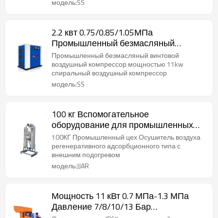
модель:SS
2.2 квт 0.75/0.85/1.05МПа
Промышленный безмасляный
винтовой мощностью спиральный
Промышленный безмасляный винтовой
компрессор
воздушный компрессор мощностью 11kw
спиральный воздушный компрессор
модель:SS
100 кг Вспомогательное
оборудование для промышленных
воздушных компрессоров
100КГ Промышленный цех Осушитель воздуха
регенеративного адсорбционного типа с
внешним подогревом
модель:JJAR
Мощность 11 кВт 0.7 МПа-1.3 МПа
Давление 7/8/10/13 Бар
промышленный