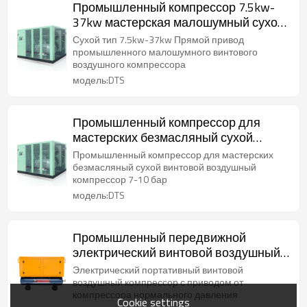
Промышленный компрессор 7.5kw-
37kw мастерская малошумный сухой
винтовой воздушный компрессор
Сухой тип 7.5kw-37kw Прямой привод
промышленного малошумного винтового
воздушного компрессора
модель:DTS
Промышленный компрессор для
мастерских безмасляный сухой
винтовой воздушный компрессор 7-
Промышленный компрессор для мастерских
10 бар
безмасляный сухой винтовой воздушный
компрессор 7-10 бар
модель:DTS
Промышленный передвижной
электрический винтовой воздушный
компрессор Атмосферный
Электрический портативный винтовой
компрессор
воздушный компрессор с приводом от
компрессора нормального давления
Cookie settings