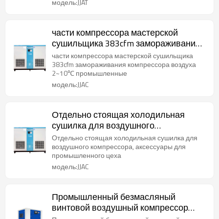
модель:JJAT
части компрессора мастерской
сушильщика 383cfm замораживания
компрессора воздуха 2~10℃
части компрессора мастерской сушильщика
промышленные
383cfm замораживания компрессора воздуха
2~10℃ промышленные
модель:JJAC
Отдельно стоящая холодильная
сушилка для воздушного
компрессора, аксессуары для
Отдельно стоящая холодильная сушилка для
промышленного цеха
воздушного компрессора, аксессуары для
промышленного цеха
модель:JJAC
Промышленный безмасляный
винтовой воздушный компрессор
мощностью11kw спиральный