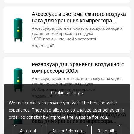
Аксессуары системы сжатого воздуха
бака для хранения компрессора
воздуха 1000 л
Аксессуары системы сжатого воздуха бака для
хранения компрессора воздуха
1000Lпромышленной мастерской
модель:JJAT
Резервуар для хранения воздушного
компрессора 600 л
Аксессуары системы сжатого воздуха бака для
хранения компрессора воздуха
600Lпромышленной мастерской
Cookie settings
модель:JJAT
We use cookies to provide you with the best possible
experience. They also allow us to analyze user behavior in
Аксессуары системы сжатого воздуха
order to constantly improve the website for you.
бака для хранения компрессора
воздуха 300 л
Аксессуары системы сжатого воздуха бака для
Accept all
Accept Selection
Reject All
хранения компрессора воздуха