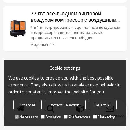
22 квт все-в-одном винтовой
воздухом компрессор с воздушным
сушильником и резервуаром 500 л
4 в 1 интегрированный сцепленный воздушный
компрессор является одним из самых
предпочтительных решений для
промышленных целей.
модель:4-1S
Cookie settings
We use cookies to provide you with the best possible
experience. They also allow us to analyze user behavior in
order to constantly improve the website for you.
Accept all
Accept Selection
Reject All
Главная
поиск
категория
Отправить запрос
Necessary
Analytics
Preferences
Marketing