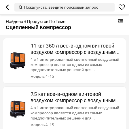
Пожалуйста, введите поисковый запрос
Найдено
3
Продуктов По Теме
Сцепленный Компрессор
11 квт 360 л все-в-одном винтовой
воздухом компрессор с воздушным
сушильником и резервуаром
4 в 1 интегрированный сцепленный воздушный
компрессор является одним из самых
предпочтительных решений для
промышленных целей.
модель:4-1S
7.5 квт все-в-одном винтовой
воздухом компрессор с воздушным
сушильником и резервуаром 300 л
4 в 1 интегрированный сцепленный воздушный
компрессор является одним из самых
предпочтительных решений для
промышленных целей.
модель:4-1S