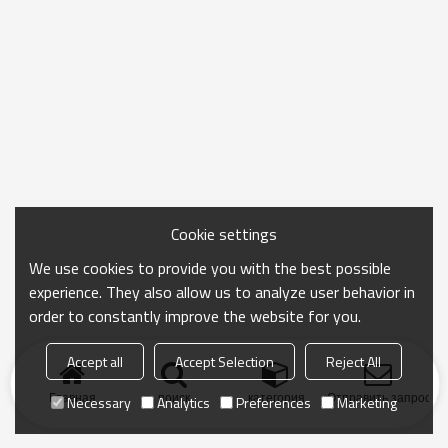
Cookie settings
We use cookies to provide you with the best possible
experience. They also allow us to analyze user behavior in
order to constantly improve the website for you.
Accept all
Accept Selection
Reject All
Главная
поиск
категория
Отправить запрос
Necessary
Analytics
Preferences
Marketing