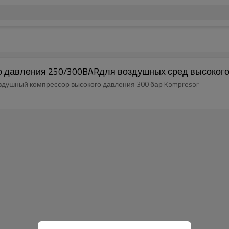
 давления 250/300BARдля воздушных сред высокого
здушный компрессор высокого давления 300 бар Kompresor