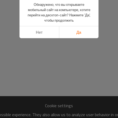
Обнаружено, что вы открываете
мобильный сайт на компьютере, хотите
перейти на десктоп-сайт? Нажмите 'Да',
чтобы продолжить
Нет
Да
Cookie settings
sible experience. They also allow us to analyze user behavior in 