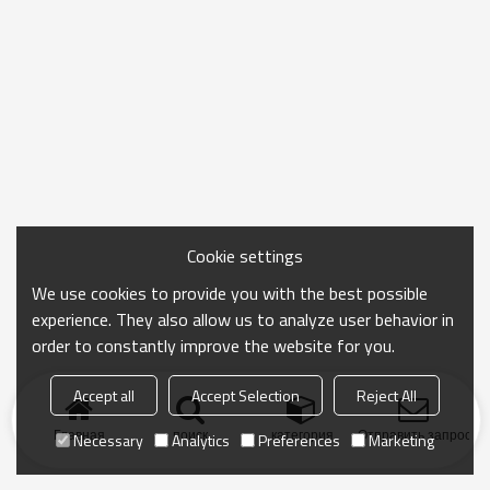
Cookie settings
We use cookies to provide you with the best possible
experience. They also allow us to analyze user behavior in
order to constantly improve the website for you.
Accept all
Accept Selection
Reject All
Главная
поиск
категория
Отправить запрос
Necessary
Analytics
Preferences
Marketing