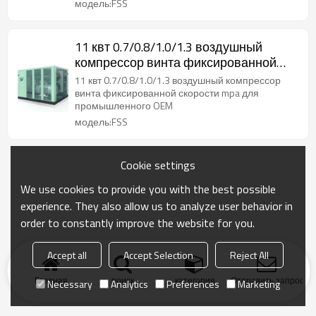
модель:FSS
11 квт 0.7/0.8/1.0/1.3 воздушный
компрессор винта фиксированной
скорости mpa для промышленного
11 квт 0.7/0.8/1.0/1.3 воздушный компрессор
OEM
винта фиксированной скорости mpa для
промышленного OEM
модель:FSS
Cookie settings
We use cookies to provide you with the best possible
experience. They also allow us to analyze user behavior in
order to constantly improve the website for you.
Accept all
Accept Selection
Reject All
Главная
поиск
категория
Отправить запрос
Necessary
Analytics
Preferences
Marketing