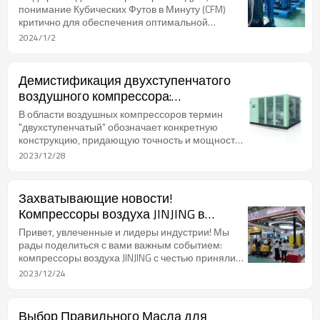
понимание Кубических Футов в Минуту (CFM)
критично для обеспечения оптимальной
производительности. CFM представляет собой
2024/1/2
объем воздуха, который компрессор может
поставлять в течение минуты. Вот ваш полный
гид по тому, как точно рассчитать CFM для
Демистификация двухступенчатого
вашего компрессора воздуха.
воздушного компрессора:
освобождение мощности с точностью
В области воздушных компрессоров термин
"двухступенчатый" обозначает конкретную
конструкцию, придающую точность и мощность
системам сжатого воздуха. Давайте поглубже
2023/12/28
вникнем в тонкости двухступенчатых воздушных
компрессоров, раскрывая числовые тонкости,
которые делают их мощными в различных
Захватывающие новости!
промышленных приложениях.
Компрессоры воздуха JINJING в
центре внимания на ComVac ASIA
Привет, увлеченные и лидеры индустрии! Мы
2023!
рады поделиться с вами важным событием:
компрессоры воздуха JINJING с честью приняли
участие в престижной выставке ComVac ASIA
2023/12/24
2023, и мы все еще полны восторга!
Выбор Правильного Масла для