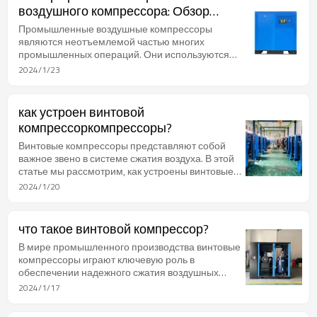
затем может использоваться для питания
воздушного компрессора: Обзор
пневматических инструментов, работы
брендов Jinjing и других лидеров
механизмов и различных других
Промышленные воздушные компрессоры
промышленных процессов.
являются неотъемлемой частью многих
промышленных операций. Они используются
для сжатия воздуха и обеспечения его
2024/1/23
постоянного потока для различных целей, таких
как пневматические инструменты,
пневматические системы и многие другие.
как устроен винтовой
Правильный выбор промышленного воздушного
компрессоркомпрессоры?
компрессора является критическим фактором
для обеспечения надежной и эффективной
Винтовые компрессоры представляют собой
работы ваших промышленных процессов.
важное звено в системе сжатия воздуха. В этой
статье мы рассмотрим, как устроены винтовые
компрессоры, предоставляя детальные
2024/1/20
числовые данные и единицы измерения.
что такое винтовой компрессор?
В мире промышленного производства винтовые
компрессоры играют ключевую роль в
обеспечении надежного сжатия воздушных
масс. Рассмотрим подробности этого
2024/1/17
устройства, включая цифры и единицы
измерения.