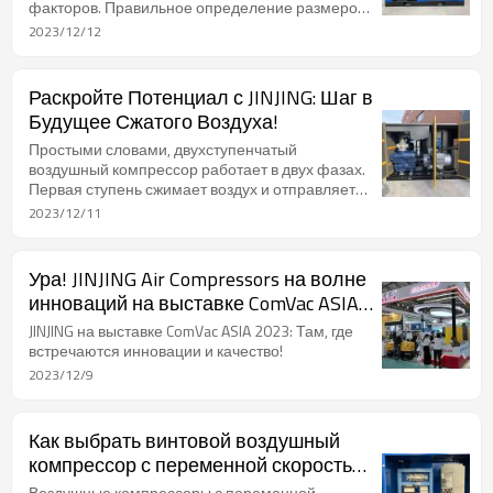
факторов. Правильное определение размеров
имеет решающее значение для бесперебойной
2023/12/12
работы вашей системы сжатого воздуха, и
выбор подходящего типа винтового
компрессора также является важным для
Раскройте Потенциал с JINJING: Шаг в
соответствия вашим бизнес-потребностям.
Будущее Сжатого Воздуха!
Простыми словами, двухступенчатый
воздушный компрессор работает в двух фазах.
Первая ступень сжимает воздух и отправляет
его в промежуточный резервуар. Затем вторая
2023/12/11
ступень берет на себя, сжимая воздух до
нужного давления. Результат? Большая
эффективность, увеличенная мощность, и
Ура! JINJING Air Compressors на волне
компрессор готов к самым сложным задачам.
инноваций на выставке ComVac ASIA
2023!
JINJING на выставке ComVac ASIA 2023: Там, где
встречаются инновации и качество!
2023/12/9
Как выбрать винтовой воздушный
компрессор с переменной скоростью
и переменной частотой для защиты
Воздушные компрессоры с переменной