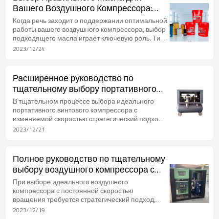
Вашего Воздушного Компрессора:
Полнокровное Руководство
Когда речь заходит о поддержании оптимальной
работы вашего воздушного компрессора, выбор
подходящего масла играет ключевую роль. Тип
масла, который вы выбираете, прямо влияет на
2023/12/24
эффективность, долговечность и общую
функциональность вашего компрессора. В этом
руководстве мы подробно рассмотрим выбор
Расширенное руководство по
идеального масла, подкрепленного детальной
тщательному выбору портативного
цифровой информацией.
винтового компрессора с изменяемой
В тщательном процессе выбора идеального
скоростью
портативного винтового компрессора с
изменяемой скоростью стратегический подход,
укрепленный техническими знаниями, является
2023/12/21
ключевым моментом. Это руководство вдается в
детали, используя терминологию отрасли и
числовые данные для облегчения
Полное руководство по тщательному
обоснованного решения, адаптированного к
выбору воздушного компрессора с
вашим конкретным требованиям.
постоянной скоростью вращения
При выборе идеального воздушного
компрессора с постоянной скоростью
вращения требуется стратегический подход,
укрепленный техническими знаниями. Это
2023/12/19
руководство вдается в детали, отраслевую