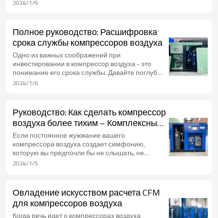
является ключевым для поддержания его
2024/1/9
стабильной производительности и
долговечности. Давайте рассмотрим детали,
включая числовые данные и стандартные
Полное руководство: Расшифровка
единицы измерения в промышленности.
срока службы компрессоров воздуха
Одно из важных соображений при
инвестировании в компрессор воздуха - это
понимание его срока службы. Давайте поглубже
вникнем в сложности этой темы, поддержанные
2024/1/6
конкретными метриками и единицами
измерения.
Руководство: Как сделать компрессор
воздуха более тихим – Комплексный
Подход
Если постоянное жужжание вашего
компрессора воздуха создает симфонию,
которую вы предпочли бы не слышать, не
волнуйтесь! Вот подробное руководство по
2024/1/5
тому, как сделать ваш компрессор воздуха
более тихим, включая конкретные меры и
связанные с ними метрики:
Овладение искусством расчета CFM
для компрессоров воздуха
Когда речь идет о компрессорах воздуха,