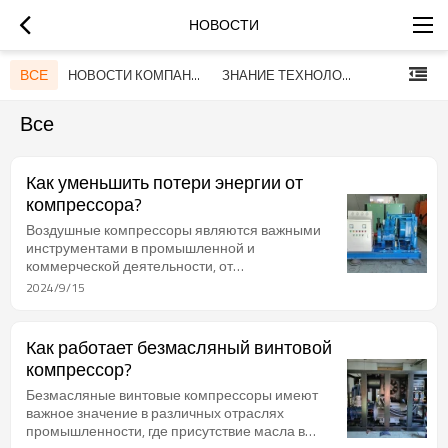
НОВОСТИ
ВСЕ
НОВОСТИ КОМПАНИИ
ЗНАНИЕ ТЕХНОЛОГИЙ ВОЗДУШНЫХ КОМПРЕССОРОВ
Все
Как уменьшить потери энергии от
компрессора?
Воздушные компрессоры являются важными
инструментами в промышленной и
коммерческой деятельности, от
производственных предприятий до
2024/9/15
автомастерских. Однако, воздушные
компрессоры могут быть одними из самых
больших потребителей энергии в этих условиях,
Как работает безмасляный винтовой
часто составляя до 30% от общего объема
компрессор?
расходов на использование в одном
предприятии!
Безмасляные винтовые компрессоры имеют
важное значение в различных отраслях
промышленности, где присутствие масла в