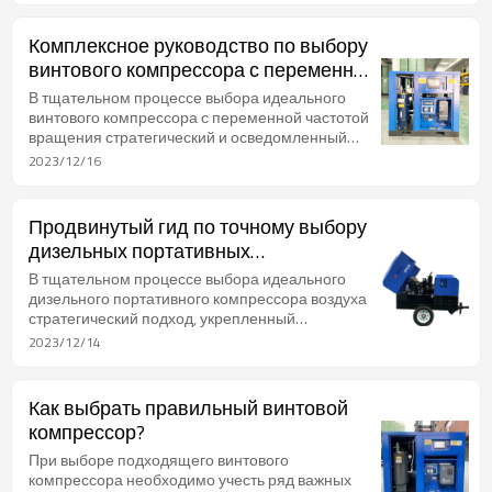
терминологию и числовые данные для
облегчения обоснованного решения,
Комплексное руководство по выбору
подогнанного под ваши точные требования.
винтового компрессора с переменной
частотой вращения
В тщательном процессе выбора идеального
винтового компрессора с переменной частотой
вращения стратегический и осведомленный
подход является ключевым. Это руководство
2023/12/16
рассматривает сложности, техническую
терминологию и ключевые аспекты для
облегчения обдуманного решения,
Продвинутый гид по точному выбору
адаптированного к вашим конкретным
дизельных портативных
требованиям.
компрессоров воздуха
В тщательном процессе выбора идеального
дизельного портативного компрессора воздуха
стратегический подход, укрепленный
техническими знаниями, имеет первостепенное
2023/12/14
значение. Этот гид вдается в детали, область
отраслевой терминологии и числовые данные,
чтобы облегчить обдуманный выбор,
Как выбрать правильный винтовой
соответствующий вашим точным требованиям.
компрессор?
При выборе подходящего винтового
компрессора необходимо учесть ряд важных