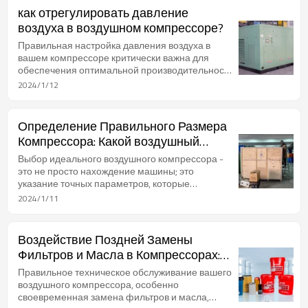
как отрегулировать давление
воздуха в воздушном компрессоре?
Правильная настройка давления воздуха в
вашем компрессоре критически важна для
обеспечения оптимальной производительности
и безопасности. Вот полное руководство, чтобы
2024/1/12
помочь вам освоить этот процесс с точностью:
Определение Правильного Размера
Компрессора: Какой воздушный
компрессор мне нужен?
Выбор идеального воздушного компрессора -
это не просто нахождение машины; это
указание точных параметров, которые
соответствуют вашим потребностям. Давайте
2024/1/11
погружаемся в детали и разберем вопрос:
"Какой воздушный компрессор мне нужен?"
Воздействие Поздней Замены
Фильтров и Масла в Компрессорах:
Исчерпывающее Руководство
Правильное техническое обслуживание вашего
воздушного компрессора, особенно
своевременная замена фильтров и масла,