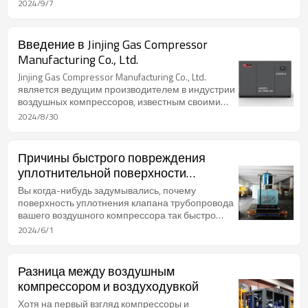
сжатом воздухе нежелательно или
2024/9/7
недопустимо. Эти компрессоры особенно
важны в таких секторах, как пищевая
промышленность, фармацевтика, электроника и
Введение в Jinjing Gas Compressor
медицинские приложения, где поддержание
Manufacturing Co., Ltd.
чистоты воздуха имеет первостепенное
значение.
Jinjing Gas Compressor Manufacturing Co., Ltd.
является ведущим производителем в индустрии
воздушных компрессоров, известным своими
инновациями, высококачественной продукцией
2024/8/30
и исключительным сервисом. Основанная в
2005 году, компания Jinjing Compressor выросла
до уровня надежного имени на глобальном
Причины быстрого повреждения
рынке, обслуживая различные отрасли своими
уплотнительной поверхности
передовыми решениями в области сжатия
трубопроводной арматуры
воздуха.
Вы когда-нибудь задумывались, почему
воздушного компрессора
поверхность уплотнения клапана трубопровода
вашего воздушного компрессора так быстро
повреждается? Ну, это кошмар любого в
2024/6/1
бизнесе. Это как греческая трагедия, где героем
является клапан, а злодеями искусственные и
природные повреждения.
Разница между воздушным
компрессором и воздуходувкой
Хотя на первый взгляд компрессоры и